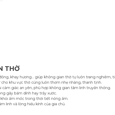
N THỜ
 đồng, khay hương… giúp không gian thờ tự luôn trang nghiêm, ti
iữ cho khu vực thờ cúng luôn thơm nhẹ nhàng, thanh tịnh.
i cảm giác an yên, phù hợp không gian tâm linh truyền thống.
ng gây bám dính hay trầy xước.
ờ khỏi ẩm mốc trong thời tiết nóng ẩm.
âm linh và lòng hiếu kính của gia chủ.