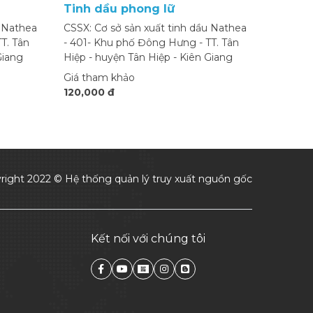
Tinh dầu phong lữ
u Nathea
CSSX: Cơ sở sản xuất tinh dầu Nathea
T. Tân
- 401- Khu phố Đông Hưng - TT. Tân
Giang
Hiệp - huyện Tân Hiệp - Kiên Giang
Giá tham khảo
120,000 đ
right 2022 © Hệ thống quản lý truy xuất nguồn gốc
Kết nối với chúng tôi