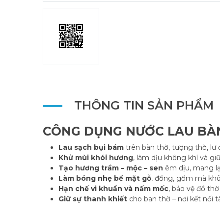
THÔNG TIN SẢN PHẨM
CÔNG DỤNG NƯỚC LAU BÀ
Lau sạch bụi bám
trên bàn thờ, tượng thờ, lư
Khử mùi khói hương
, làm dịu không khí và g
Tạo hương trầm – mộc – sen
êm dịu, mang lạ
Làm bóng nhẹ bề mặt gỗ
, đồng, gốm mà khô
Hạn chế vi khuẩn và nấm mốc
, bảo vệ đồ th
Giữ sự thanh khiết
cho ban thờ – nơi kết nối t