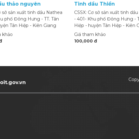
ầu thảo nguyên
Tinh dầu Thiền
 sở sản xuất tinh dầu Nathea
CSSX: Cơ sở sản xuất tinh dầ
hu phố Đông Hưng - TT. Tân
- 401- Khu phố Đông Hưng - T
uyện Tân Hiệp - Kiên Giang
Hiệp - huyện Tân Hiệp - Kiên 
m khảo
Giá tham khảo
đ
100,000 đ
Copy
it.gov.vn