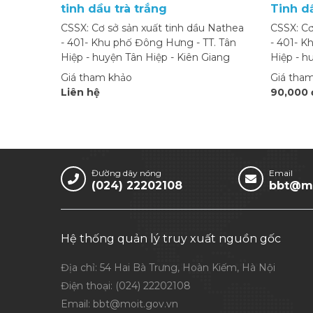
tinh dầu trà trắng
Tinh d
CSSX: Cơ sở sản xuất tinh dầu Nathea
CSSX: Cơ
- 401- Khu phố Đông Hưng - TT. Tân
- 401- K
Hiệp - huyện Tân Hiệp - Kiên Giang
Hiệp - h
Giá tham khảo
Giá tha
Liên hệ
90,000 
Đường dây nóng
Email
(024) 22202108
bbt@mo
Hệ thống quản lý truy xuất nguồn gốc
Địa chỉ: 54 Hai Bà Trưng, Hoàn Kiếm, Hà Nội
Điện thoại:
(024) 22202108
Email:
bbt@moit.gov.vn